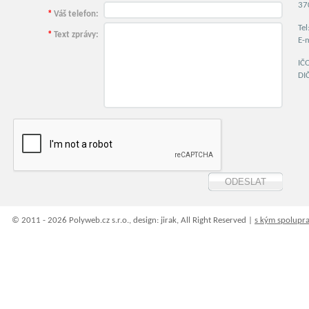
37
*
Váš telefon:
Te
*
Text zprávy:
E-
IČ
DI
© 2011 - 2026 Polyweb.cz s.r.o., design: jirak, All Right Reserved |
s kým spolupr