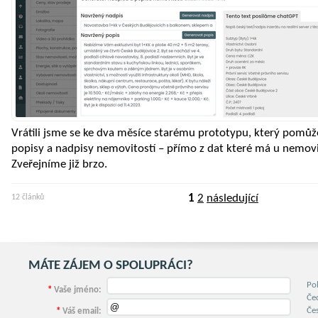
Vrátili jsme se ke dva měsíce starému prototypu, který pomů
popisy a nadpisy nemovitostí – přímo z dat které má u nemovit
Zveřejníme již brzo.
1
2
následující
12 článků
MÁTE ZÁJEM O SPOLUPRÁCI?
Po
*
Vaše jméno:
Če
Če
*
Váš email: