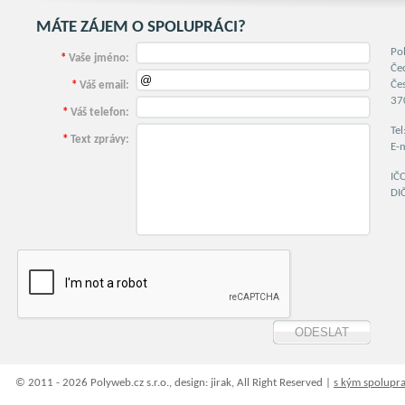
MÁTE ZÁJEM O SPOLUPRÁCI?
Po
*
Vaše jméno:
Če
Če
*
Váš email:
37
*
Váš telefon:
Te
*
Text zprávy:
E-
IČ
DI
© 2011 - 2026 Polyweb.cz s.r.o., design: jirak, All Right Reserved |
s kým spolupr