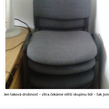
Jen taková drobnost – zítra čekáme větší skupinu lidí – tak jsme