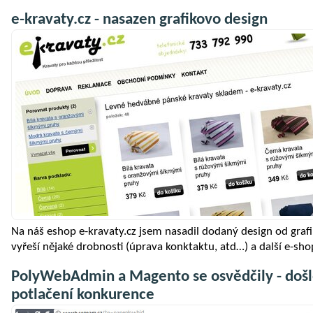
e-kravaty.cz - nasazen grafikovo design
Na náš eshop e-kravaty.cz jsem nasadil dodaný design od graf
vyřeší nějaké drobnosti (úprava konktaktu, atd…) a další e-shop
PolyWebAdmin a Magento se osvědčily - došl
potlačení konkurence