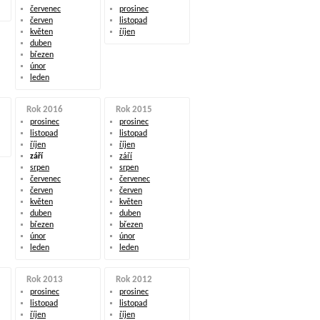
červenec
prosinec
červen
listopad
květen
říjen
duben
březen
únor
leden
Rok 2016
Rok 2015
prosinec
prosinec
listopad
listopad
říjen
říjen
září
září
srpen
srpen
červenec
červenec
červen
červen
květen
květen
duben
duben
březen
březen
únor
únor
leden
leden
Rok 2013
Rok 2012
prosinec
prosinec
listopad
listopad
říjen
říjen