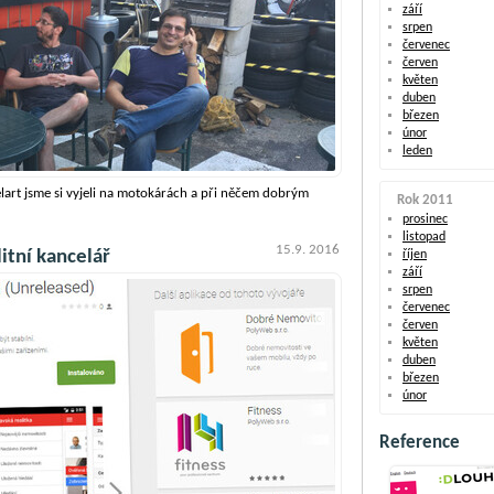
září
srpen
červenec
červen
květen
duben
březen
únor
leden
xelart jsme si vyjeli na motokárách a při něčem dobrým
Rok 2011
prosinec
listopad
15.9. 2016
litní kancelář
říjen
září
srpen
červenec
červen
květen
duben
březen
únor
Reference