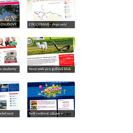
z OSUDOVÝ
CYKLOTRANS - dopravní
 nových
systém pro turisty a
jovice
cykloturisty
o studenty
Nový web pro golfový klub
olečnost
Svět rodinné zábavy v
.s
Českých Budějovicích