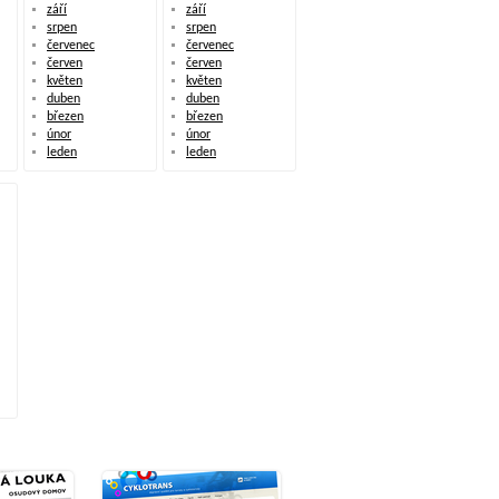
září
září
srpen
srpen
červenec
červenec
červen
červen
květen
květen
duben
duben
březen
březen
únor
únor
leden
leden