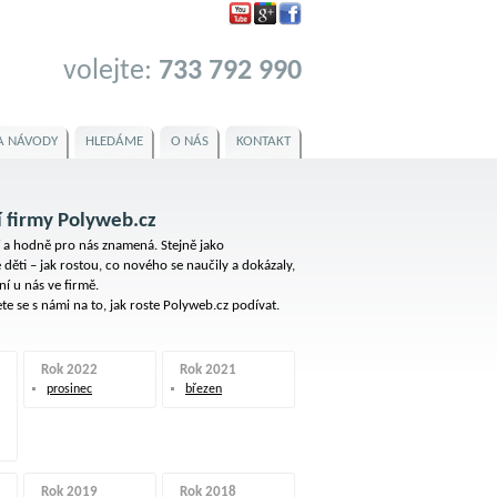
volejte:
733 792 990
A NÁVODY
HLEDÁME
O NÁS
KONTAKT
í firmy Polyweb.cz
 a hodně pro nás znamená. Stejně jako
 děti – jak rostou, co nového se naučily a dokázaly,
ní u nás ve firmě.
e se s námi na to, jak roste Polyweb.cz podívat.
Rok 2022
Rok 2021
prosinec
březen
Rok 2019
Rok 2018