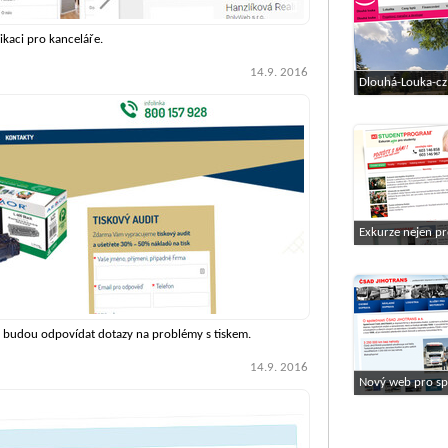
ikaci pro kanceláře.
14.9. 2016
Dlouhá-Louka-c
DOMOV - prodej
bytů České Budě
Exkurze nejen pr
 budou odpovídat dotazy na problémy s tiskem.
14.9. 2016
Nový web pro sp
ČSAD Jihotrans a