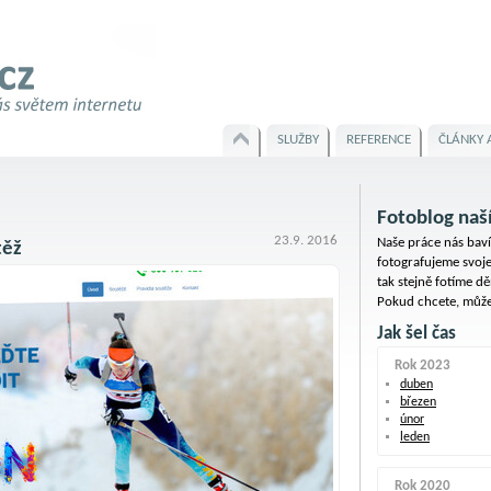
SLUŽBY
REFERENCE
ČLÁNKY 
Fotoblog naš
23.9. 2016
Naše práce nás baví
těž
fotografujeme svoje
tak stejně fotíme dě
Pokud chcete, můžet
Jak šel čas
Rok 2023
duben
březen
únor
leden
Rok 2020