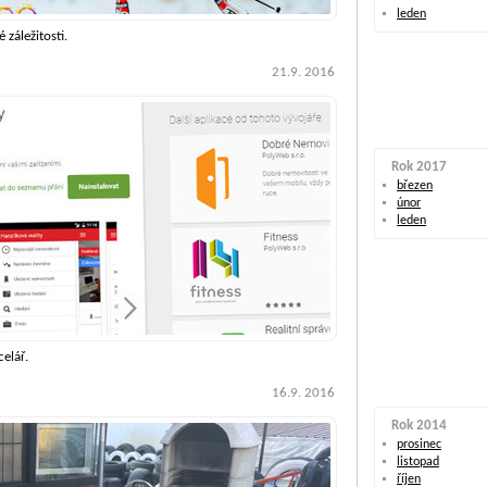
leden
 záležitosti.
21.9. 2016
Rok 2017
březen
únor
leden
celář.
16.9. 2016
Rok 2014
prosinec
listopad
říjen