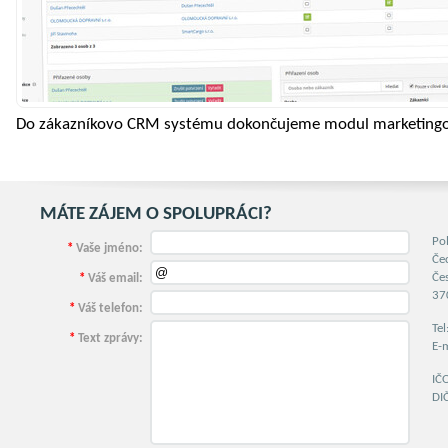
Do zákazníkovo CRM systému dokončujeme modul marketingov
MÁTE ZÁJEM O SPOLUPRÁCI?
Po
*
Vaše jméno:
Če
Če
*
Váš email:
37
*
Váš telefon:
Te
*
Text zprávy:
E-
IČ
DI