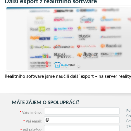
Další export z realitního software
Realitního software jsme naučili další export – na server realit
MÁTE ZÁJEM O SPOLUPRÁCI?
Po
*
Vaše jméno:
Če
Če
*
Váš email:
37
*
Váš telefon: