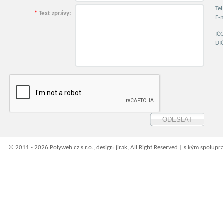
Te
*
Text zprávy:
E-
IČ
DI
© 2011 - 2026 Polyweb.cz s.r.o., design: jirak, All Right Reserved |
s kým spolupr