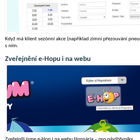
Když má klient sezónní akce (například zimní přezouvání pne
s ním.
Zveřejnění e-Hopu i na webu
Zveřejnili jsme e-Hop i na webu Hopsária – pro návštěvníky.