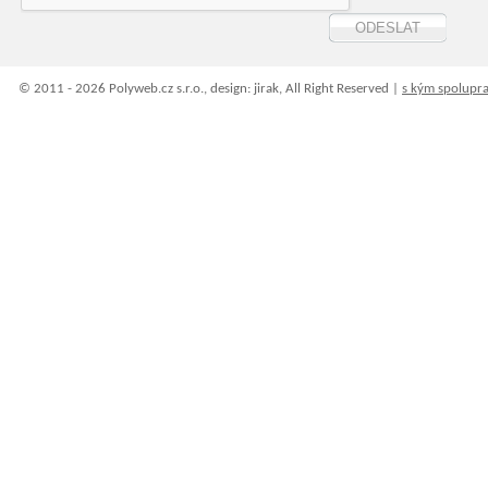
© 2011 - 2026 Polyweb.cz s.r.o., design: jirak, All Right Reserved |
s kým spolupr