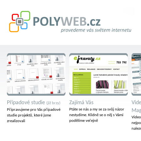
Případové studie
Zajímá Vás
Vid
(již brzy)
Ptáte se nás a my se za svůj názor
Připravujeme pro Vás případové
Mag
nestydíme. Klidně se o něj s Vámi
studie projektů, které jsme
Video
podělíme veřejně
zrealizovali
nejpo
nalez