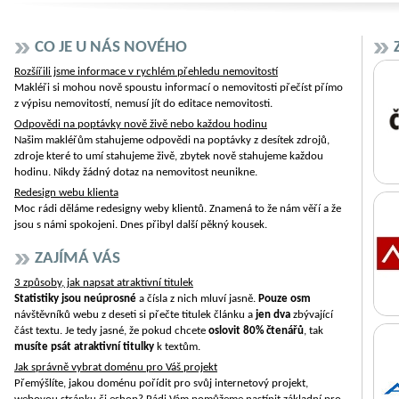
CO JE U NÁS NOVÉHO
Rozšířili jsme informace v rychlém přehledu nemovitostí
Makléři si mohou nově spoustu informací o nemovitosti přečíst přímo
z výpisu nemovitostí, nemusí jít do editace nemovitosti.
Odpovědi na poptávky nově živě nebo každou hodinu
Našim makléřům stahujeme odpovědi na poptávky z desítek zdrojů,
zdroje které to umí stahujeme živě, zbytek nově stahujeme každou
hodinu. Nikdy žádný dotaz na nemovitost neunikne.
Redesign webu klienta
Moc rádi děláme redesigny weby klientů. Znamená to že nám věří a že
jsou s námi spokojeni. Dnes přibyl další pěkný kousek.
ZAJÍMÁ VÁS
3 způsoby, jak napsat atraktivní titulek
Statistiky jsou neúprosné
a čísla z nich mluví jasně.
Pouze osm
návštěvníků webu z deseti si přečte titulek článku a
jen dva
zbývající
část textu. Je tedy jasné, že pokud chcete
oslovit 80% čtenářů
, tak
musíte psát atraktivní titulky
k textům.
Jak správně vybrat doménu pro Váš projekt
Přemýšlíte, jakou doménu pořídit pro svůj internetový projekt,