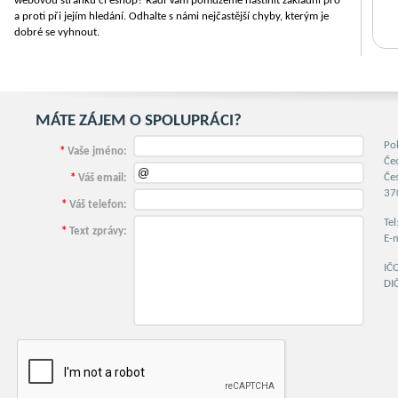
webovou stránku či eshop? Rádi Vám pomůžeme nastínit základní pro
a proti při jejím hledání. Odhalte s námi nejčastější chyby, kterým je
dobré se vyhnout.
MÁTE ZÁJEM O SPOLUPRÁCI?
Po
*
Vaše jméno:
Če
Če
*
Váš email:
37
*
Váš telefon:
Te
*
Text zprávy:
E-
IČ
DI