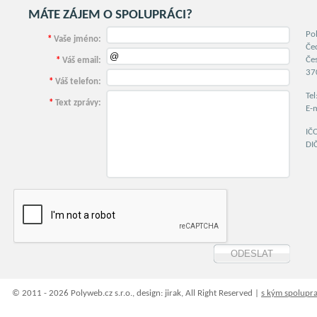
MÁTE ZÁJEM O SPOLUPRÁCI?
Po
*
Vaše jméno:
Če
Če
*
Váš email:
37
*
Váš telefon:
Te
*
Text zprávy:
E-
IČ
DI
© 2011 - 2026 Polyweb.cz s.r.o., design: jirak, All Right Reserved |
s kým spolupr