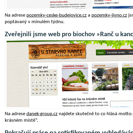
Na adrese
pozemky-ceske-budejovice.cz
a
pozemky-jivno.cz
js
poptávaný v minulém týdnu.
Zveřejnili jsme web pro biochov »Ranč u kan
Na adrese
danek-group.cz
najdete skutečně to co hlásá motto:
krásném místě“.