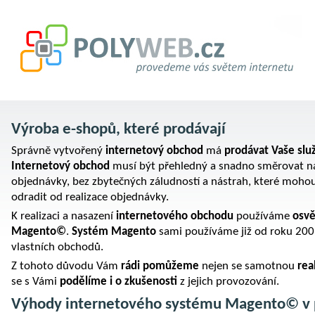
Výroba e-shopů, které prodávají
Správně vytvořený
internetový obchod
má
prodávat Vaše slu
Internetový obchod
musí být přehledný a snadno směrovat náv
objednávky, bez zbytečných záludností a nástrah, které mohou
odradit od realizace objednávky.
K realizaci a nasazení
internetového obchodu
používáme
osv
Magento©
.
Systém Magento
sami používáme již od roku 200
vlastních obchodů.
Z tohoto důvodu Vám
rádi pomůžeme
nejen se samotnou
rea
se s Vámi
podělíme i o zkušenosti
z jejich provozování.
Výhody internetového systému Magento© v 