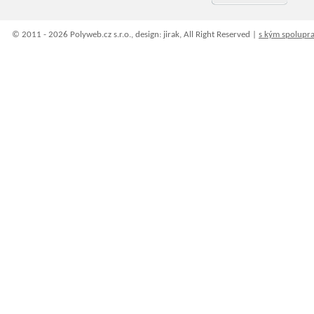
© 2011 - 2026 Polyweb.cz s.r.o., design: jirak, All Right Reserved |
s kým spolupr