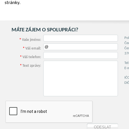
stránky.
MÁTE ZÁJEM O SPOLUPRÁCI?
Po
*
Vaše jméno:
Če
Če
*
Váš email:
37
*
Váš telefon:
Te
*
Text zprávy:
E-
IČ
DI