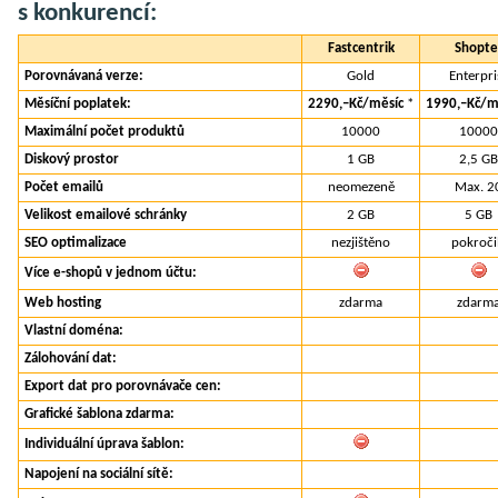
s konkurencí:
Fastcentrik
Shopte
Porovnávaná verze:
Gold
Enterpri
Měsíční poplatek:
2290,–Kč/měsíc
*
1990,–Kč/m
Maximální počet produktů
10000
10000
Diskový prostor
1 GB
2,5 GB
Počet emailů
neomezeně
Max. 2
Velikost emailové schránky
2 GB
5 GB
SEO optimalizace
nezjištěno
pokroči
Více e-shopů v jednom účtu:
Web hosting
zdarma
zdarm
Vlastní doména:
Zálohování dat:
Export dat pro porovnávače cen:
Grafické šablona zdarma:
Individuální úprava šablon:
Napojení na sociální sítě: