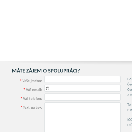
SLUŽBY PRO REALITNÍ KA
MÁTE ZÁJEM O SPOLUPRÁCI?
Po
*
Vaše jméno:
Če
Če
*
Váš email:
37
*
Váš telefon:
Te
*
Text zprávy:
E-
IČ
DI