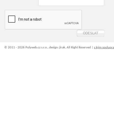
© 2011 - 2026 Polyweb.cz s.r.o., design: jirak, All Right Reserved |
s kým spolupr