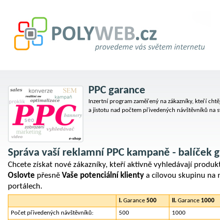
PPC garance
Inzertní program zaměřený na zákazníky, kteří cht
a jistotu nad počtem přivedených návštěvníků na 
Správa vaší reklamní PPC kampaně - balíček 
Chcete získat nové zákazníky, kteří aktivně vyhledávají produkt
Oslovte
přesně
Vaše potenciální klienty
a cílovou skupinu na 
portálech.
I.
Garance
500
II.
Garance
1000
Počet přivedených návštěvníků:
500
1000