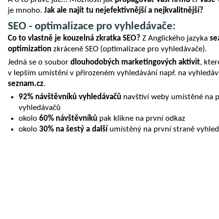
je mnoho.
Jak ale najít tu nejefektivnější a nejkvalitnější?
SEO - optimalizace pro vyhledávače:
Co to vlastně je kouzelná zkratka SEO?
Z Anglického jazyka
se
optimization
zkráceně SEO (optimalizace pro vyhledávače).
Jedná se o soubor
dlouhodobých marketingových aktivit
, kte
v lepším umístění v přirozeném vyhledávání např. na vyhledá
seznam.cz
.
92% návštěvníků vyhledávačů
navštíví weby umístěné na p
vyhledávačů
okolo
60% návštěvníků
pak klikne na první odkaz
okolo
30% na šestý a další
umístěný na první straně vyhle