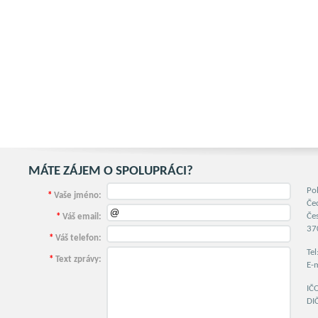
SLUŽBY PRO REALITNÍ KA
MÁTE ZÁJEM O SPOLUPRÁCI?
Po
*
Vaše jméno:
Če
Če
*
Váš email:
37
*
Váš telefon:
Te
*
Text zprávy:
E-
IČ
DI