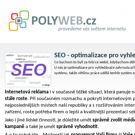
SEO - optimalizace pro vyhl
Co bychom to byli za tvůrce webů, kdybychom dělal
U nás je optimalizace pro vyhledávače zahrnuta p
systému, takže většinu práce udělá tenhle systém z
Internetová reklama
i v současné těžké situaci, která panuje 
stále roste
. Při současném rozmachu a pokrytí internetovým př
nejposlednějších místech naší republiky a s rozšiřováním inte
zařízení, roste potřeba firem o lepší a kvalitnější prezentaci se
Jako i jiné lidské činnosti, je důležité umět
správně zvolit médi
kampaně
a také je umět
správně vyhodnotit
.
A o to právě jde… Možností jak
propagovat Vaši firmu
či
Vaše 