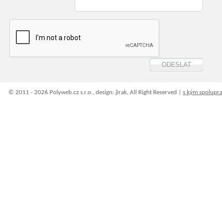
© 2011 - 2026 Polyweb.cz s.r.o., design: jirak, All Right Reserved |
s kým spolupr