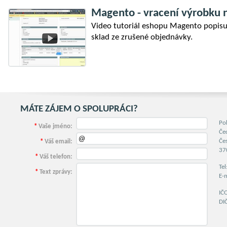
Magento - vracení výrobku n
Video tutoriál eshopu Magento popisuj
sklad ze zrušené objednávky.
MÁTE ZÁJEM O SPOLUPRÁCI?
Po
*
Vaše jméno:
Če
Če
*
Váš email:
37
*
Váš telefon:
Te
*
Text zprávy:
E-
IČ
DI